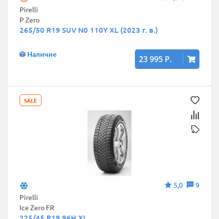
Pirelli
P Zero
265/50 R19 SUV N0 110Y XL (2023 г. в.)
Наличие
23 995 Р.
SALE
5,0
9
Pirelli
Ice Zero FR
225/45 R19 96H XL