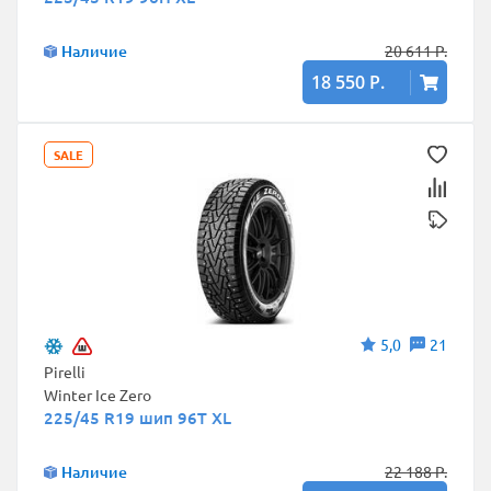
Наличие
20 611 Р.
18 550 Р.
SALE
5,0
21
Pirelli
Winter Ice Zero
225/45 R19 шип 96T XL
Наличие
22 188 Р.