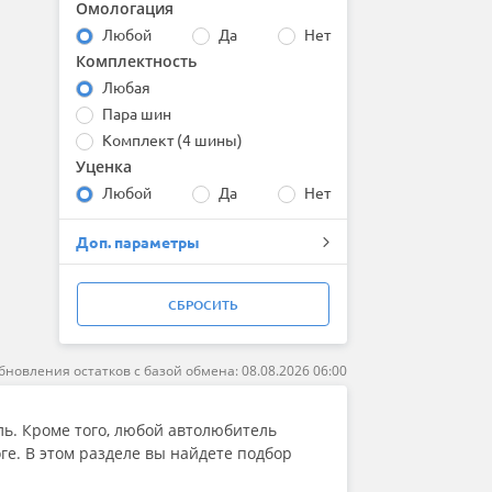
Омологация
Bridgestone
Любой
Да
Нет
Centara
Комплектность
Comforser
Compasal
Любая
Continental
Пара шин
Contyre
Комплект (4 шины)
Cooper
Уценка
Cordiant
Любой
Да
Нет
Delinte
Double Coin
Доп. параметры
DoubleStar
Dunlop
Duraturn
СБРОСИТЬ
Dynamo
Evergreen
Falken
бновления остатков с базой обмена: 08.08.2026 06:00
Firemax
Firestone
ь. Кроме того, любой автолюбитель
Formula
ге. В этом разделе вы найдете подбор
Fortune
Forward