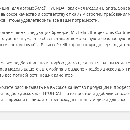
шин для автомобилей HYUNDAI, включая модели Elantra, Sonata
 высокое качество и соответствуют самым строгим требования
ов, чтобы удовлетворить все ваши потребности.
гаем шины следующих брендов: Michelin, Bridgestone, Continenta
о уровня шума, что обеспечивает комфортную и безопасную пое
м сроком службы. Резина Pirelli хорошо подходит. д.я водите
только подбор шин, но и подбор дисков для HYUNDAI. вы может
рав модель вашего автомобиля в разделе «подбор дисков для 
ть все потребности наших клиентов.
 можете рассчитывать на высокое качество продукции и профе
и подбор дисков для HYUNDAI — это простой и удобный способ 
яйте время и выбирайте превосходные шины и диски для своего