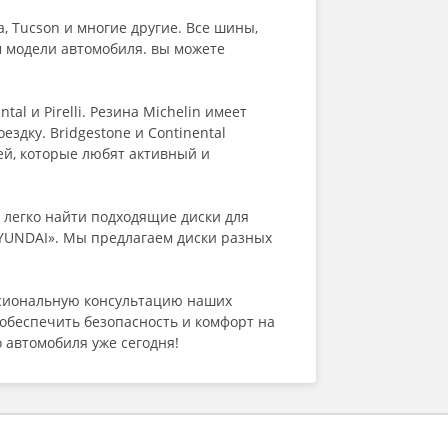
Fronway
, Tucson и многие другие. Все шины,
General (by Continental)
м модели автомобиля. вы можете
Gislaved
Goform
Goodride
l и Pirelli. Резина Michelin имеет
Goodyear
здку. Bridgestone и Continental
Greentrac
лей, которые любят активный и
Grenlander
Gripmax
GT Radial
е легко найти подходящие диски для
HABILEAD
HYUNDAI». Мы предлагаем диски разных
Hankook
Headway
HiFly
ссиональную консультацию наших
HiLO
обеспечить безопасность и комфорт на
Ikon (Nokian Tyres)
 автомобиля уже сегодня!
ILINK
Imperial
Joyroad
Kapsen
Kavir Tire