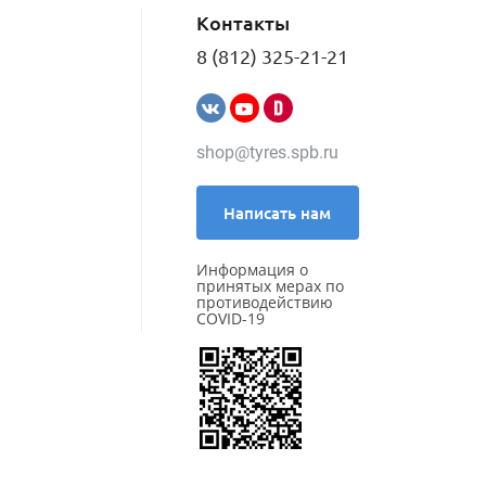
Kleber
Контакты
Kumho
LANDROCK
8 (812) 325-21-21
Landsail
Landspider
Lanvigator
Lassa
shop@tyres.spb.ru
Laufenn
Leao
Marshal
Написать нам
Massimo
Matador
Информация о
Maxxis
принятых мерах по
Meteor
противодействию
COVID-19
Michelin
MIRAGE
Nankang
Nexen
Nokian Tyres (Ikon)
NorTec
Onyx
Ovation