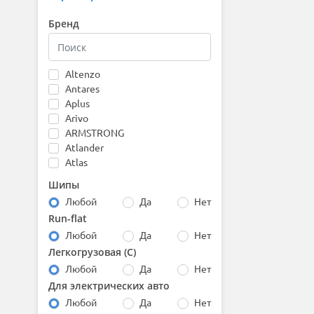
Бренд
Altenzo
Antares
Aplus
Arivo
ARMSTRONG
Atlander
Atlas
Attar
Шипы
Austone
Любой
Да
Нет
Autogreen
Run-flat
Barez
Любой
Да
Нет
Bars
Barum
Легкогрузовая (С)
Bearway
Любой
Да
Нет
Belshina
Для электрических авто
BfGoodrich
Любой
Да
Нет
Boto